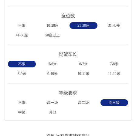
座位数
不限
10-20座
21-30座
31-40座
41-50座
50座以上
期望车长
不限
5-6米
6-7米
7-8米
8-9米
9-10米
10-11米
11-12米
等级要求
不限
高一级
高二级
高三级
中级
其他
抱歉,没有您查找的产品