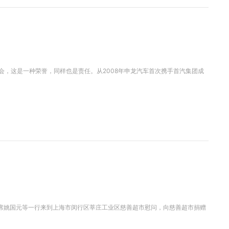
会，这是一种荣誉，同样也是责任。从2008年申龙汽车首次携手首汽集团成
主席姚国元等一行来到上海市闵行区莘庄工业区慈善超市慰问，向慈善超市捐赠