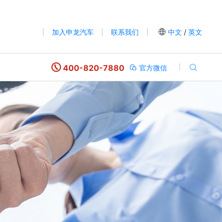
|
加入申龙汽车
|
联系我们
|
中文
/
英文
400-820-7880
官方微信