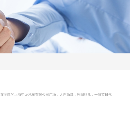
上午，在宽敞的上海申龙汽车有限公司广场，人声鼎沸，热闹非凡，一派节日气