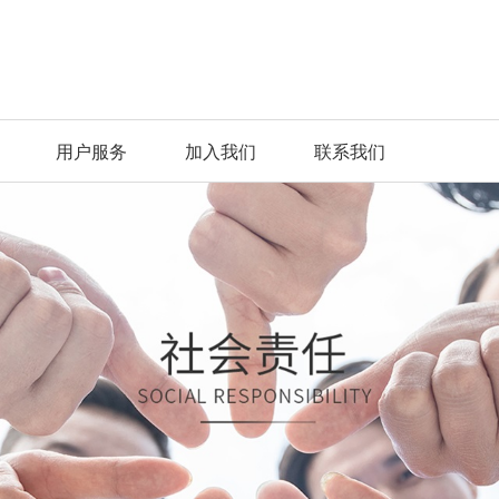
用户服务
加入我们
联系我们