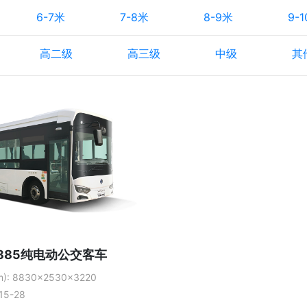
6-7米
7-8米
8-9米
9-
高二级
高三级
中级
其
6885纯电动公交客车
): 8830×2530×3220
15-28