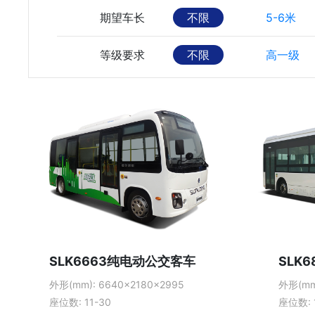
期望车长
不限
5-6米
等级要求
不限
高一级
SLK6663纯电动公交客车
SLK
外形(mm): 6640×2180×2995
外形(mm
座位数: 11-30
座位数: 