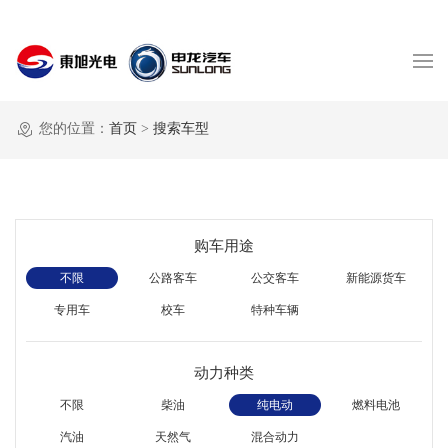
您的位置：
首页
>
搜索车型
购车用途
不限
公路客车
公交客车
新能源货车
专用车
校车
特种车辆
动力种类
不限
柴油
纯电动
燃料电池
汽油
天然气
混合动力