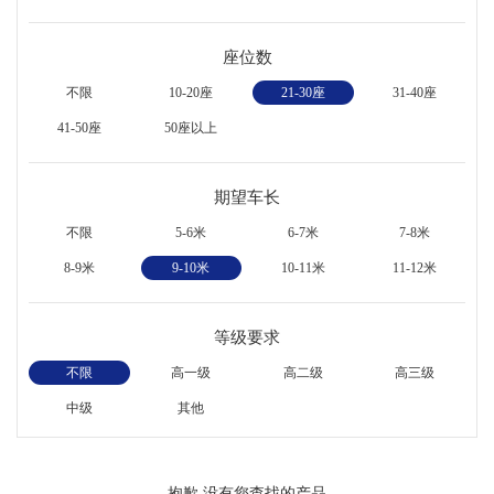
座位数
不限
10-20座
21-30座
31-40座
41-50座
50座以上
期望车长
不限
5-6米
6-7米
7-8米
8-9米
9-10米
10-11米
11-12米
等级要求
不限
高一级
高二级
高三级
中级
其他
抱歉,没有您查找的产品