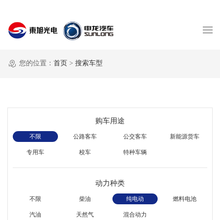
您的位置：
首页
>
搜索车型
购车用途
不限
公路客车
公交客车
新能源货车
专用车
校车
特种车辆
动力种类
不限
柴油
纯电动
燃料电池
汽油
天然气
混合动力