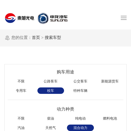
您的位置：
首页
>
搜索车型
购车用途
不限
公路客车
公交客车
新能源货车
专用车
校车
特种车辆
动力种类
不限
柴油
纯电动
燃料电池
汽油
天然气
混合动力