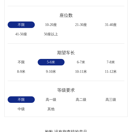
座位数
不限
10-20座
21-30座
31-40座
41-50座
50座以上
期望车长
不限
5-6米
6-7米
7-8米
8-9米
9-10米
10-11米
11-12米
等级要求
不限
高一级
高二级
高三级
中级
其他
抱歉,没有您查找的产品