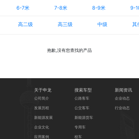
6-7米
7-8米
8-9米
9-
高二级
高三级
中级
其
抱歉,没有您查找的产品
关于申龙
搜索车型
新闻资讯
公司简介
公路客车
企业动态
发展历程
公交客车
行业动态
新能源发展
新能源货车
企业文化
专用车
应用案例
校车