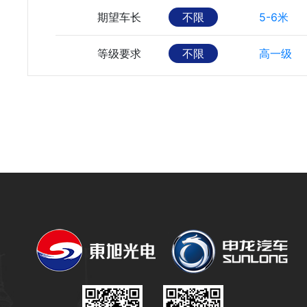
期望车长
不限
5-6米
等级要求
不限
高一级