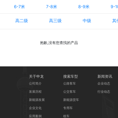
6-7米
7-8米
8-9米
9-
高二级
高三级
中级
其
抱歉,没有您查找的产品
关于申龙
搜索车型
新闻资讯
公司简介
公路客车
企业动态
发展历程
公交客车
行业动态
新能源发展
新能源货车
企业文化
专用车
应用案例
校车