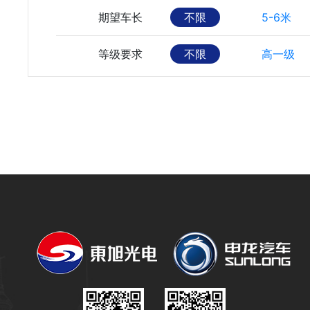
期望车长
不限
5-6米
等级要求
不限
高一级