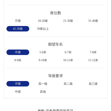
座位数
不限
10-20座
21-30座
31-40座
41-50座
50座以上
期望车长
不限
5-6米
6-7米
7-8米
8-9米
9-10米
10-11米
11-12米
等级要求
不限
高一级
高二级
高三级
中级
其他
抱歉,没有您查找的产品