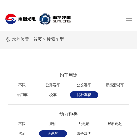
您的位置：
首页
>
搜索车型
购车用途
不限
公路客车
公交客车
新能源货车
专用车
校车
特种车辆
动力种类
不限
柴油
纯电动
燃料电池
汽油
天然气
混合动力