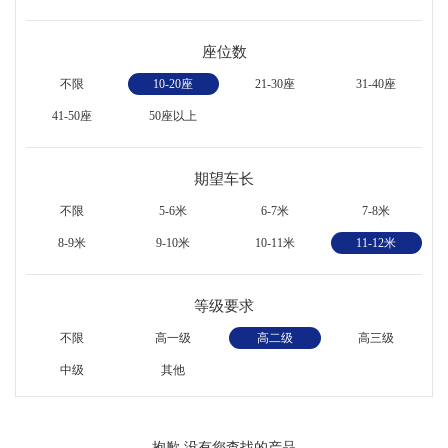
座位数
不限
10-20座
21-30座
31-40座
41-50座
50座以上
期望车长
不限
5-6米
6-7米
7-8米
8-9米
9-10米
10-11米
11-12米
等级要求
不限
高一级
高二级
高三级
中级
其他
抱歉,没有您查找的产品