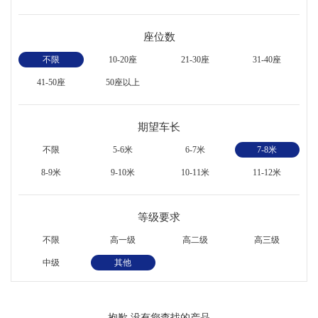
座位数
不限
10-20座
21-30座
31-40座
41-50座
50座以上
期望车长
不限
5-6米
6-7米
7-8米
8-9米
9-10米
10-11米
11-12米
等级要求
不限
高一级
高二级
高三级
中级
其他
抱歉,没有您查找的产品