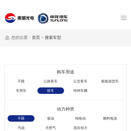
您的位置：
首页
>
搜索车型
购车用途
不限
公路客车
公交客车
新能源货车
专用车
校车
特种车辆
动力种类
不限
柴油
纯电动
燃料电池
汽油
天然气
混合动力