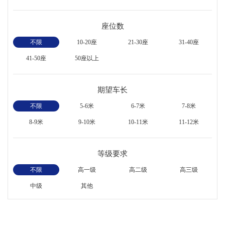
座位数
不限
10-20座
21-30座
31-40座
41-50座
50座以上
期望车长
不限
5-6米
6-7米
7-8米
8-9米
9-10米
10-11米
11-12米
等级要求
不限
高一级
高二级
高三级
中级
其他