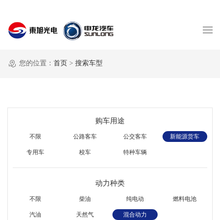
您的位置：
首页
>
搜索车型
购车用途
不限
公路客车
公交客车
新能源货车
专用车
校车
特种车辆
动力种类
不限
柴油
纯电动
燃料电池
汽油
天然气
混合动力