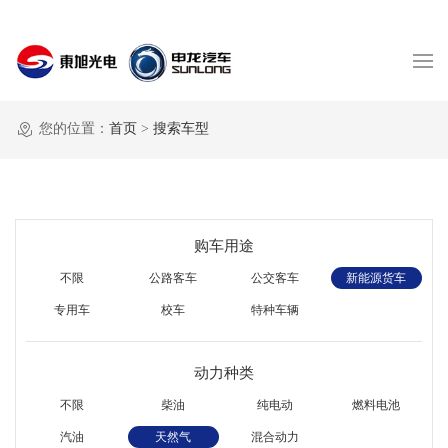
您的位置：
首页
>
搜索车型
购车用途
不限
公路客车
公交客车
新能源货车
专用车
校车
特种车辆
动力种类
不限
柴油
纯电动
燃料电池
汽油
天然气
混合动力