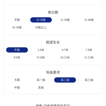
座位数
不限
10-20座
21-30座
31-40座
41-50座
50座以上
期望车长
不限
5-6米
6-7米
7-8米
8-9米
9-10米
10-11米
11-12米
等级要求
不限
高一级
高二级
高三级
中级
其他
抱歉,没有您查找的产品