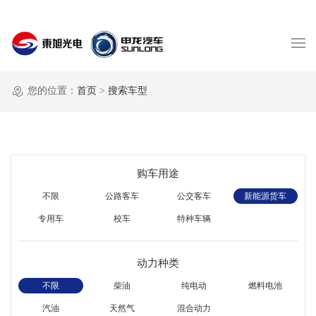
您的位置：
首页
>
搜索车型
购车用途
不限
公路客车
公交客车
新能源货车
专用车
校车
特种车辆
动力种类
不限
柴油
纯电动
燃料电池
汽油
天然气
混合动力