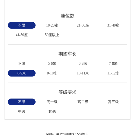
座位数
不限
10-20座
21-30座
31-40座
41-50座
50座以上
期望车长
不限
5-6米
6-7米
7-8米
8-9米
9-10米
10-11米
11-12米
等级要求
不限
高一级
高二级
高三级
中级
其他
抱歉,没有您查找的产品