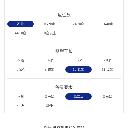
座位数
不限
10-20座
21-30座
31-40座
41-50座
50座以上
期望车长
不限
5-6米
6-7米
7-8米
8-9米
9-10米
10-11米
11-12米
等级要求
不限
高一级
高二级
高三级
中级
其他
抱歉,没有您查找的产品