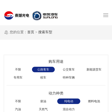
您的位置：
首页
>
搜索车型
购车用途
不限
公路客车
公交客车
新能源货车
专用车
校车
特种车辆
动力种类
不限
柴油
纯电动
燃料电池
汽油
天然气
混合动力