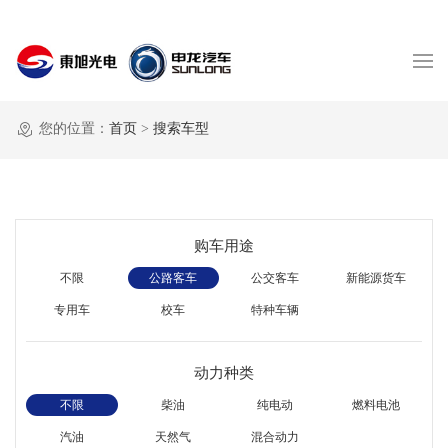
您的位置：
首页
>
搜索车型
购车用途
不限
公路客车
公交客车
新能源货车
专用车
校车
特种车辆
动力种类
不限
柴油
纯电动
燃料电池
汽油
天然气
混合动力