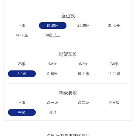
座位数
不限
10-20座
21-30座
31-40座
41-50座
50座以上
期望车长
不限
5-6米
6-7米
7-8米
8-9米
9-10米
10-11米
11-12米
等级要求
不限
高一级
高二级
高三级
中级
其他
抱歉,没有您查找的产品