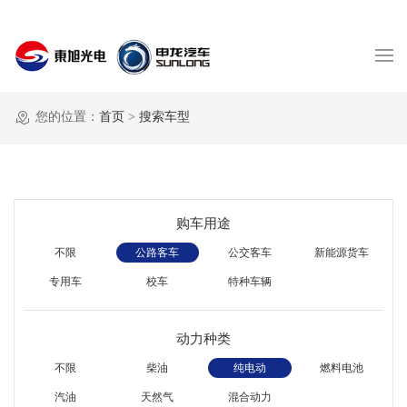
您的位置：
首页
>
搜索车型
购车用途
不限
公路客车
公交客车
新能源货车
专用车
校车
特种车辆
动力种类
不限
柴油
纯电动
燃料电池
汽油
天然气
混合动力