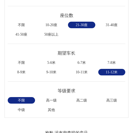
座位数
不限
10-20座
21-30座
31-40座
41-50座
50座以上
期望车长
不限
5-6米
6-7米
7-8米
8-9米
9-10米
10-11米
11-12米
等级要求
不限
高一级
高二级
高三级
中级
其他
抱歉,没有您查找的产品