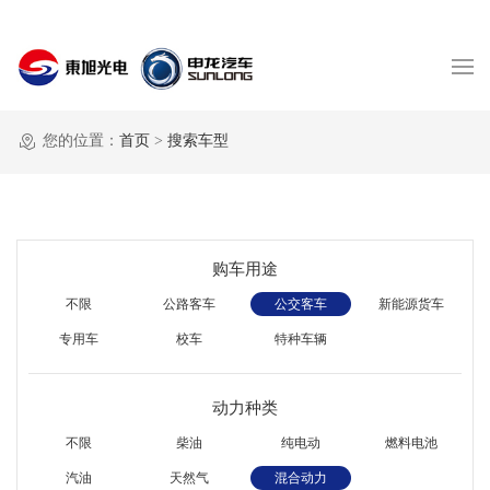
您的位置：
首页
>
搜索车型
购车用途
不限
公路客车
公交客车
新能源货车
专用车
校车
特种车辆
动力种类
不限
柴油
纯电动
燃料电池
汽油
天然气
混合动力