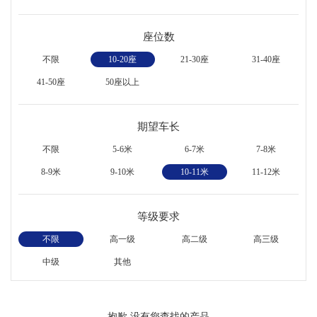
座位数
不限
10-20座
21-30座
31-40座
41-50座
50座以上
期望车长
不限
5-6米
6-7米
7-8米
8-9米
9-10米
10-11米
11-12米
等级要求
不限
高一级
高二级
高三级
中级
其他
抱歉,没有您查找的产品