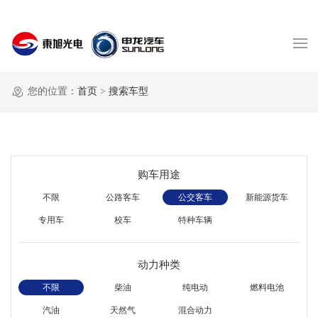
您的位置：
首页
>
搜索车型
购车用途
不限
公路客车
公交客车
新能源货车
专用车
校车
特种车辆
动力种类
不限
柴油
纯电动
燃料电池
汽油
天然气
混合动力