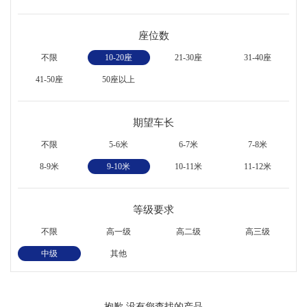
座位数
不限
10-20座
21-30座
31-40座
41-50座
50座以上
期望车长
不限
5-6米
6-7米
7-8米
8-9米
9-10米
10-11米
11-12米
等级要求
不限
高一级
高二级
高三级
中级
其他
抱歉,没有您查找的产品