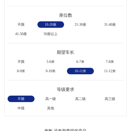
座位数
不限
10-20座
21-30座
31-40座
41-50座
50座以上
期望车长
不限
5-6米
6-7米
7-8米
8-9米
9-10米
10-11米
11-12米
等级要求
不限
高一级
高二级
高三级
中级
其他
抱歉,没有您查找的产品