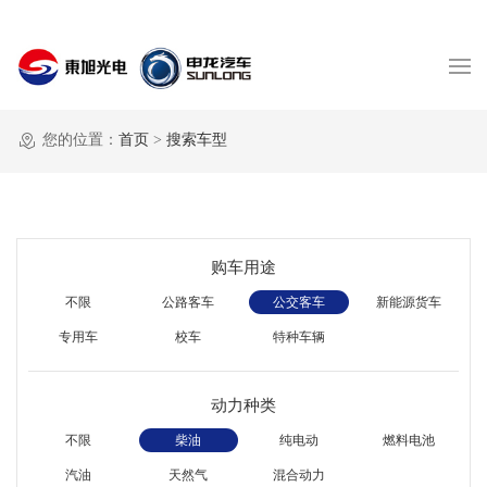
您的位置：
首页
>
搜索车型
购车用途
不限
公路客车
公交客车
新能源货车
专用车
校车
特种车辆
动力种类
不限
柴油
纯电动
燃料电池
汽油
天然气
混合动力