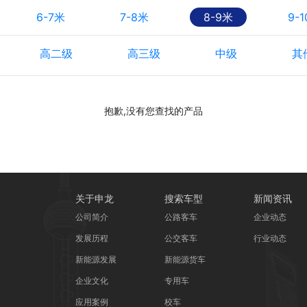
6-7米
7-8米
8-9米
9-
高二级
高三级
中级
其
抱歉,没有您查找的产品
关于申龙
搜索车型
新闻资讯
公司简介
公路客车
企业动态
发展历程
公交客车
行业动态
新能源发展
新能源货车
企业文化
专用车
应用案例
校车