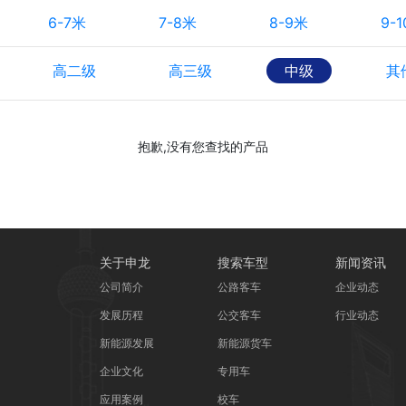
6-7米
7-8米
8-9米
9-
高二级
高三级
中级
其
抱歉,没有您查找的产品
关于申龙
搜索车型
新闻资讯
公司简介
公路客车
企业动态
发展历程
公交客车
行业动态
新能源发展
新能源货车
企业文化
专用车
应用案例
校车