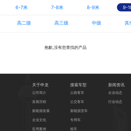
6-7米
7-8米
8-9米
9-
高二级
高三级
中级
其
抱歉,没有您查找的产品
关于申龙
搜索车型
新闻资讯
公司简介
公路客车
企业动态
发展历程
公交客车
行业动态
新能源发展
新能源货车
企业文化
专用车
应用案例
校车