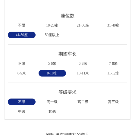
座位数
不限
10-20座
21-30座
31-40座
41-50座
50座以上
期望车长
不限
5-6米
6-7米
7-8米
8-9米
9-10米
10-11米
11-12米
等级要求
不限
高一级
高二级
高三级
中级
其他
抱歉,没有您查找的产品