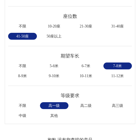
座位数
不限
10-20座
21-30座
31-40座
41-50座
50座以上
期望车长
不限
5-6米
6-7米
7-8米
8-9米
9-10米
10-11米
11-12米
等级要求
不限
高一级
高二级
高三级
中级
其他
抱歉,没有您查找的产品