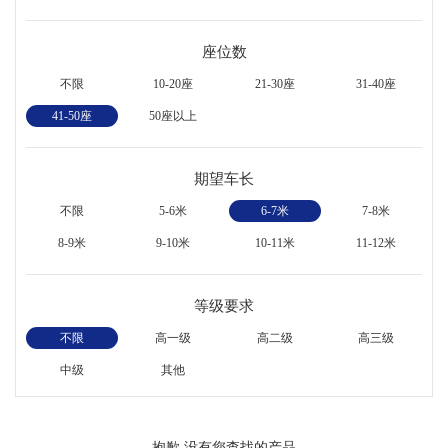
座位数
不限
10-20座
21-30座
31-40座
41-50座
50座以上
期望车长
不限
5-6米
6-7米
7-8米
8-9米
9-10米
10-11米
11-12米
等级要求
不限
高一级
高二级
高三级
中级
其他
抱歉,没有您查找的产品