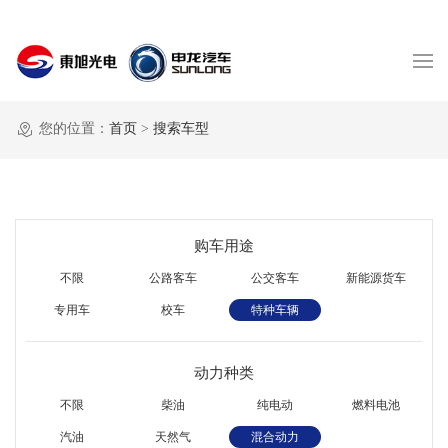
您的位置：
首页
>
搜索车型
购车用途
不限
公路客车
公交客车
新能源货车
专用车
校车
特种车辆
动力种类
不限
柴油
纯电动
燃料电池
汽油
天然气
混合动力