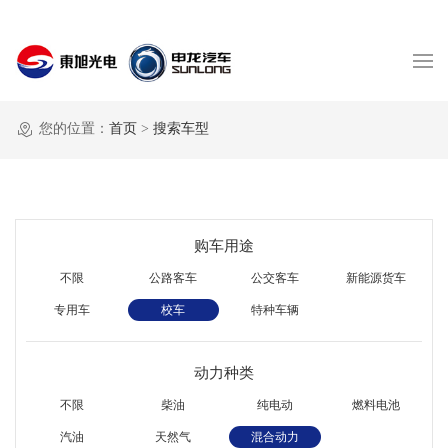
您的位置：
首页
>
搜索车型
购车用途
不限
公路客车
公交客车
新能源货车
专用车
校车
特种车辆
动力种类
不限
柴油
纯电动
燃料电池
汽油
天然气
混合动力