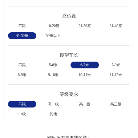
座位数
不限
10-20座
21-30座
31-40座
41-50座
50座以上
期望车长
不限
5-6米
6-7米
7-8米
8-9米
9-10米
10-11米
11-12米
等级要求
不限
高一级
高二级
高三级
中级
其他
抱歉,没有您查找的产品