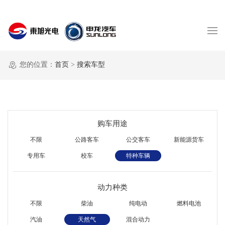
您的位置：
首页
>
搜索车型
购车用途
不限
公路客车
公交客车
新能源货车
专用车
校车
特种车辆
动力种类
不限
柴油
纯电动
燃料电池
汽油
天然气
混合动力