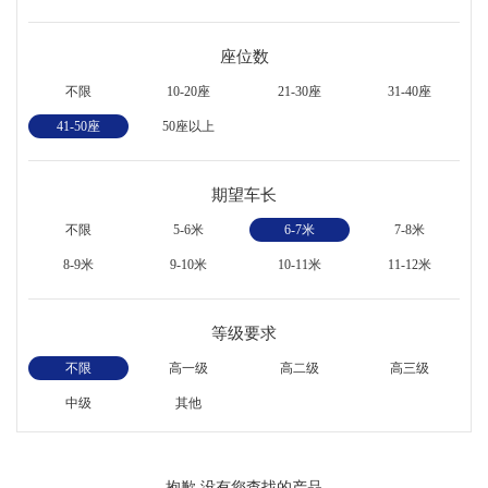
座位数
不限
10-20座
21-30座
31-40座
41-50座
50座以上
期望车长
不限
5-6米
6-7米
7-8米
8-9米
9-10米
10-11米
11-12米
等级要求
不限
高一级
高二级
高三级
中级
其他
抱歉,没有您查找的产品