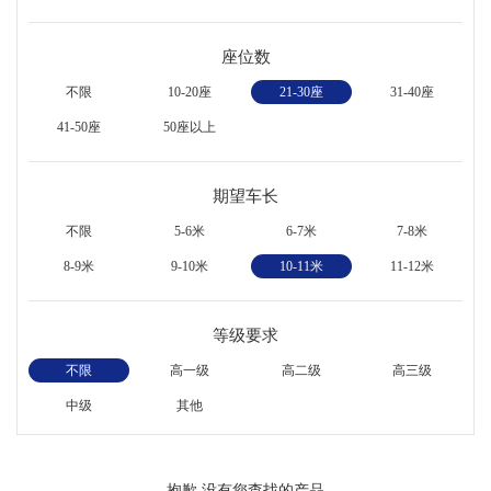
座位数
不限
10-20座
21-30座
31-40座
41-50座
50座以上
期望车长
不限
5-6米
6-7米
7-8米
8-9米
9-10米
10-11米
11-12米
等级要求
不限
高一级
高二级
高三级
中级
其他
抱歉,没有您查找的产品