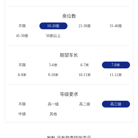
座位数
不限
10-20座
21-30座
31-40座
41-50座
50座以上
期望车长
不限
5-6米
6-7米
7-8米
8-9米
9-10米
10-11米
11-12米
等级要求
不限
高一级
高二级
高三级
中级
其他
抱歉,没有您查找的产品