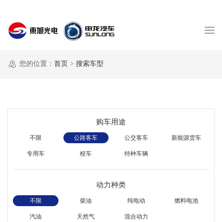
您的位置：
首页
>
搜索车型
购车用途
不限
公路客车
公交客车
新能源货车
专用车
校车
特种车辆
动力种类
不限
柴油
纯电动
燃料电池
汽油
天然气
混合动力