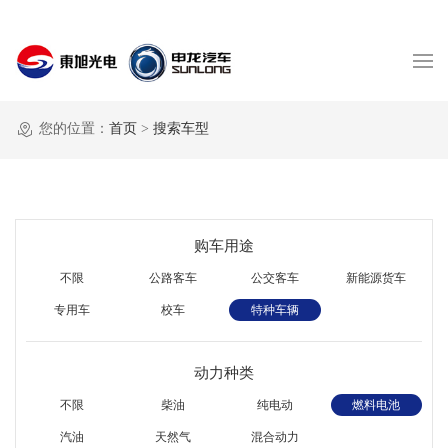
您的位置：
首页
>
搜索车型
购车用途
不限
公路客车
公交客车
新能源货车
专用车
校车
特种车辆
动力种类
不限
柴油
纯电动
燃料电池
汽油
天然气
混合动力