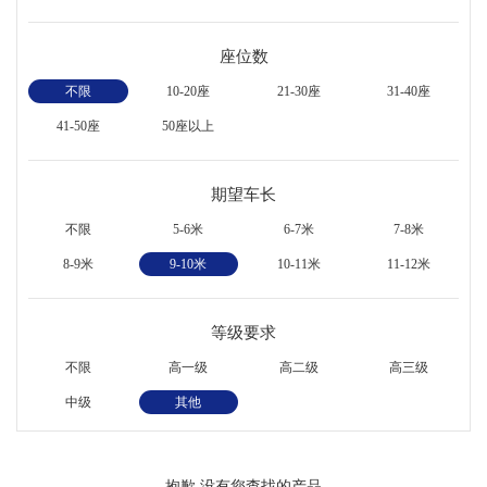
座位数
不限
10-20座
21-30座
31-40座
41-50座
50座以上
期望车长
不限
5-6米
6-7米
7-8米
8-9米
9-10米
10-11米
11-12米
等级要求
不限
高一级
高二级
高三级
中级
其他
抱歉,没有您查找的产品