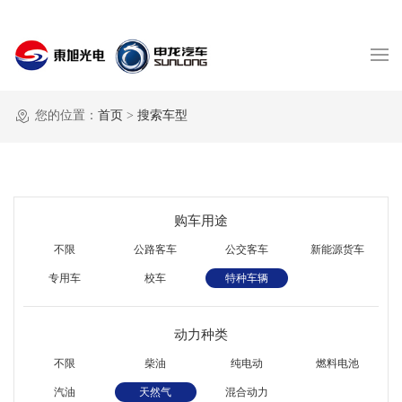
您的位置：
首页
>
搜索车型
购车用途
不限
公路客车
公交客车
新能源货车
专用车
校车
特种车辆
动力种类
不限
柴油
纯电动
燃料电池
汽油
天然气
混合动力