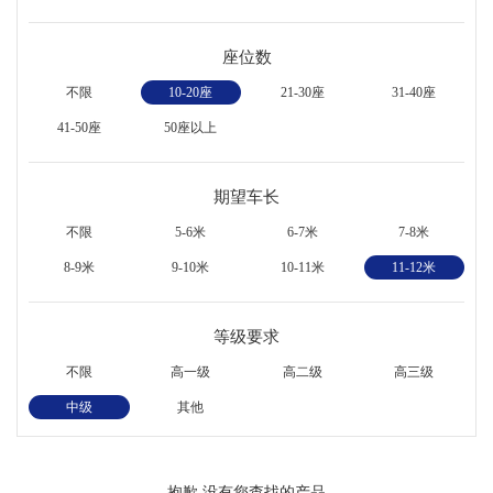
座位数
不限
10-20座
21-30座
31-40座
41-50座
50座以上
期望车长
不限
5-6米
6-7米
7-8米
8-9米
9-10米
10-11米
11-12米
等级要求
不限
高一级
高二级
高三级
中级
其他
抱歉,没有您查找的产品