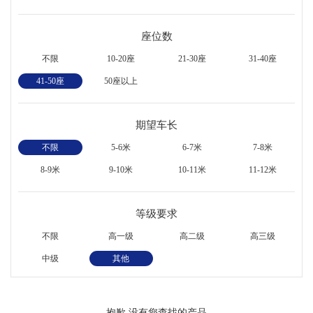
座位数
不限
10-20座
21-30座
31-40座
41-50座
50座以上
期望车长
不限
5-6米
6-7米
7-8米
8-9米
9-10米
10-11米
11-12米
等级要求
不限
高一级
高二级
高三级
中级
其他
抱歉,没有您查找的产品