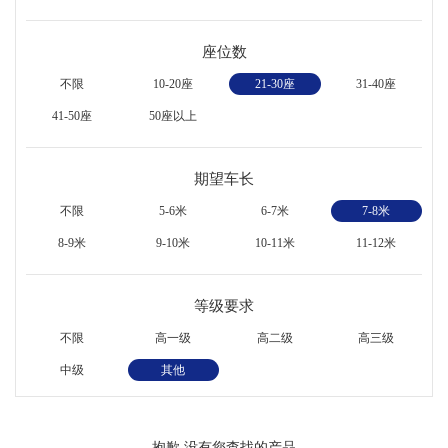
座位数
不限
10-20座
21-30座
31-40座
41-50座
50座以上
期望车长
不限
5-6米
6-7米
7-8米
8-9米
9-10米
10-11米
11-12米
等级要求
不限
高一级
高二级
高三级
中级
其他
抱歉,没有您查找的产品