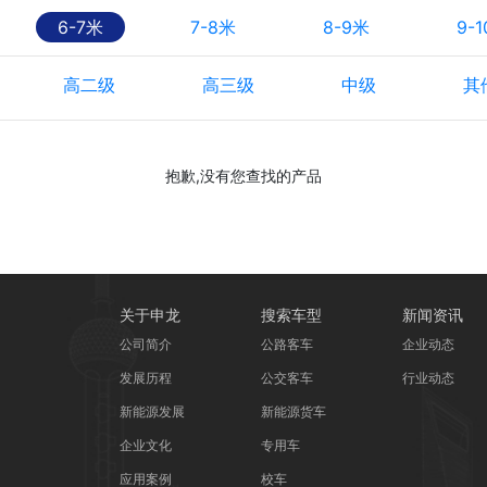
6-7米
7-8米
8-9米
9-
高二级
高三级
中级
其
抱歉,没有您查找的产品
关于申龙
搜索车型
新闻资讯
公司简介
公路客车
企业动态
发展历程
公交客车
行业动态
新能源发展
新能源货车
企业文化
专用车
应用案例
校车