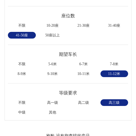
座位数
不限
10-20座
21-30座
31-40座
41-50座
50座以上
期望车长
不限
5-6米
6-7米
7-8米
8-9米
9-10米
10-11米
11-12米
等级要求
不限
高一级
高二级
高三级
中级
其他
抱歉,没有您查找的产品