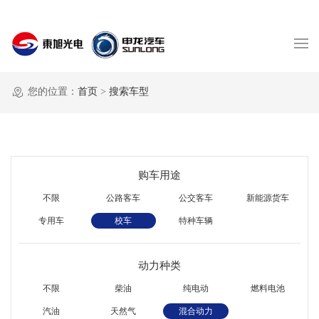
您的位置：
首页
>
搜索车型
购车用途
不限
公路客车
公交客车
新能源货车
专用车
校车
特种车辆
动力种类
不限
柴油
纯电动
燃料电池
汽油
天然气
混合动力