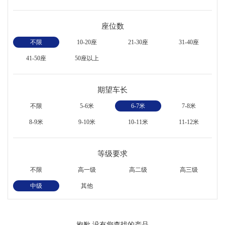
座位数
不限
10-20座
21-30座
31-40座
41-50座
50座以上
期望车长
不限
5-6米
6-7米
7-8米
8-9米
9-10米
10-11米
11-12米
等级要求
不限
高一级
高二级
高三级
中级
其他
抱歉,没有您查找的产品