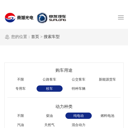
您的位置：
首页
>
搜索车型
购车用途
不限
公路客车
公交客车
新能源货车
专用车
校车
特种车辆
动力种类
不限
柴油
纯电动
燃料电池
汽油
天然气
混合动力