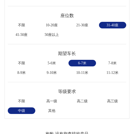
座位数
不限
10-20座
21-30座
31-40座
41-50座
50座以上
期望车长
不限
5-6米
6-7米
7-8米
8-9米
9-10米
10-11米
11-12米
等级要求
不限
高一级
高二级
高三级
中级
其他
抱歉,没有您查找的产品