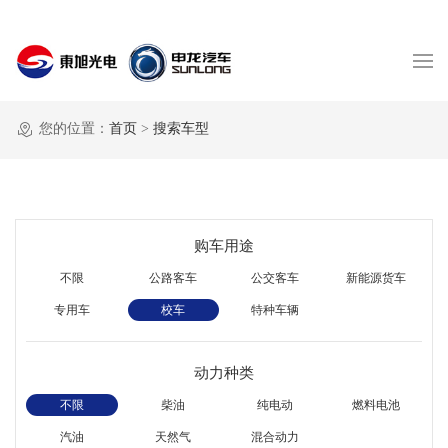
您的位置：
首页
>
搜索车型
购车用途
不限
公路客车
公交客车
新能源货车
专用车
校车
特种车辆
动力种类
不限
柴油
纯电动
燃料电池
汽油
天然气
混合动力