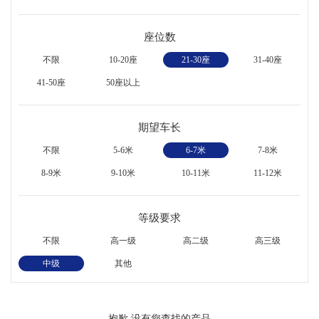
座位数
不限
10-20座
21-30座
31-40座
41-50座
50座以上
期望车长
不限
5-6米
6-7米
7-8米
8-9米
9-10米
10-11米
11-12米
等级要求
不限
高一级
高二级
高三级
中级
其他
抱歉,没有您查找的产品