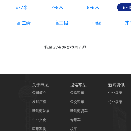
6-7米
7-8米
8-9米
9-
高二级
高三级
中级
其
抱歉,没有您查找的产品
关于申龙
搜索车型
新闻资讯
公司简介
公路客车
企业动态
发展历程
公交客车
行业动态
新能源发展
新能源货车
企业文化
专用车
应用案例
校车