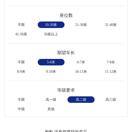
座位数
不限
10-20座
21-30座
31-40座
41-50座
50座以上
期望车长
不限
5-6米
6-7米
7-8米
8-9米
9-10米
10-11米
11-12米
等级要求
不限
高一级
高二级
高三级
中级
其他
抱歉,没有您查找的产品