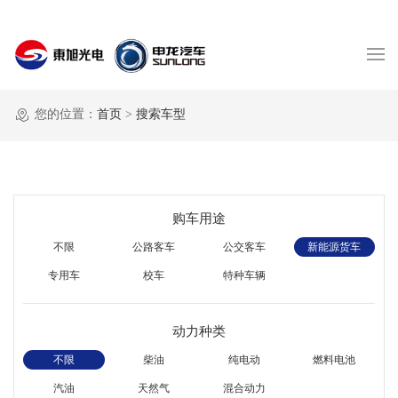
您的位置：
首页
>
搜索车型
购车用途
不限
公路客车
公交客车
新能源货车
专用车
校车
特种车辆
动力种类
不限
柴油
纯电动
燃料电池
汽油
天然气
混合动力