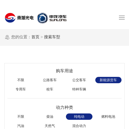
您的位置：
首页
>
搜索车型
购车用途
不限
公路客车
公交客车
新能源货车
专用车
校车
特种车辆
动力种类
不限
柴油
纯电动
燃料电池
汽油
天然气
混合动力