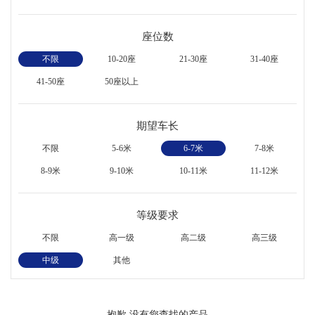
座位数
不限
10-20座
21-30座
31-40座
41-50座
50座以上
期望车长
不限
5-6米
6-7米
7-8米
8-9米
9-10米
10-11米
11-12米
等级要求
不限
高一级
高二级
高三级
中级
其他
抱歉,没有您查找的产品