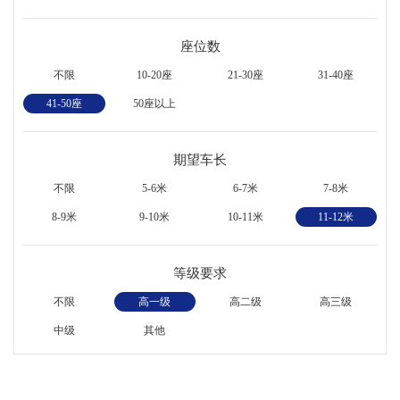
座位数
不限
10-20座
21-30座
31-40座
41-50座
50座以上
期望车长
不限
5-6米
6-7米
7-8米
8-9米
9-10米
10-11米
11-12米
等级要求
不限
高一级
高二级
高三级
中级
其他