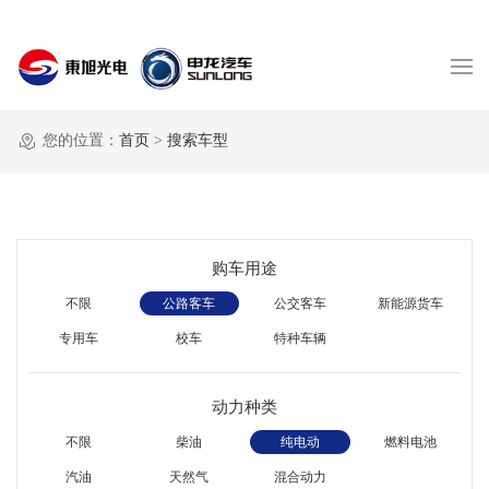
您的位置：
首页
>
搜索车型
购车用途
不限
公路客车
公交客车
新能源货车
专用车
校车
特种车辆
动力种类
不限
柴油
纯电动
燃料电池
汽油
天然气
混合动力