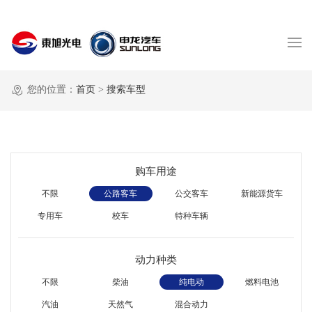
您的位置：
首页
>
搜索车型
购车用途
不限
公路客车
公交客车
新能源货车
专用车
校车
特种车辆
动力种类
不限
柴油
纯电动
燃料电池
汽油
天然气
混合动力