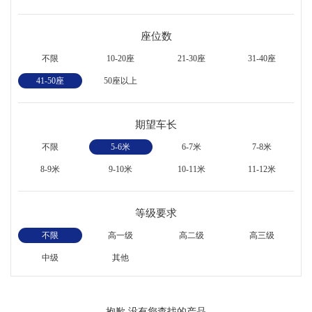
座位数
不限
10-20座
21-30座
31-40座
41-50座
50座以上
期望车长
不限
5-6米
6-7米
7-8米
8-9米
9-10米
10-11米
11-12米
等级要求
不限
高一级
高二级
高三级
中级
其他
抱歉,没有您查找的产品