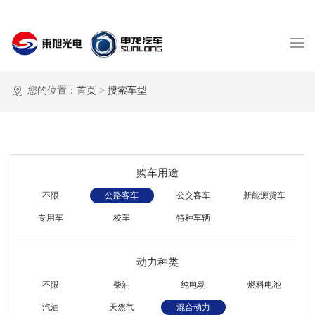
您的位置：
首页
>
搜索车型
购车用途
不限
公路客车
公交客车
新能源货车
专用车
校车
特种车辆
动力种类
不限
柴油
纯电动
燃料电池
汽油
天然气
混合动力