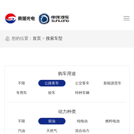
您的位置：
首页
>
搜索车型
购车用途
不限
公路客车
公交客车
新能源货车
专用车
校车
特种车辆
动力种类
不限
柴油
纯电动
燃料电池
汽油
天然气
混合动力