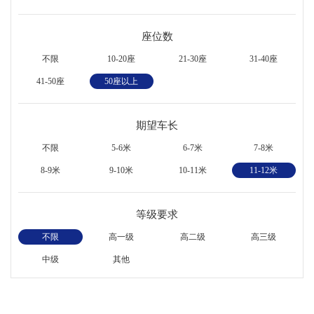
座位数
不限
10-20座
21-30座
31-40座
41-50座
50座以上
期望车长
不限
5-6米
6-7米
7-8米
8-9米
9-10米
10-11米
11-12米
等级要求
不限
高一级
高二级
高三级
中级
其他