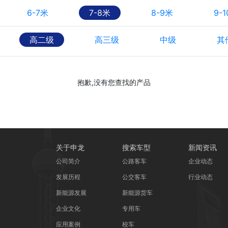
6-7米
7-8米
8-9米
9-
高二级
高三级
中级
其
抱歉,没有您查找的产品
关于申龙
搜索车型
新闻资讯
公司简介
公路客车
企业动态
发展历程
公交客车
行业动态
新能源发展
新能源货车
企业文化
专用车
应用案例
校车