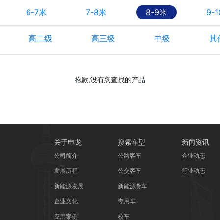
6-7米
7-8米
8-9米
9-
高二级
高三级
中级
其
抱歉,没有您查找的产品
关于申龙
搜索车型
新闻资讯
公司简介
公路客车
企业动态
发展历程
公交客车
行业动态
新能源发展
新能源货车
企业文化
专用车
应用案例
校车